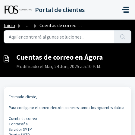
Saltar al contenido principal
Portal de clientes
Inicio
...
Cuentas de correo en Ágora
Cuentas de correo en Ágora
Modificado el Mar, 24 Jun, 2025 a 5:10 P. M.
Estimado cliente,
Para configurar el correo electrónico necesitamos los siguientes datos:
Cuenta de correo
Contraseña
Servidor SMTP
Puerto SMTP