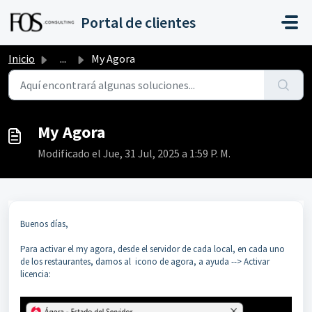
Saltar al contenido principal
Portal de clientes
Inicio
...
My Agora
My Agora
Modificado el Jue, 31 Jul, 2025 a 1:59 P. M.
Buenos días,
Para activar el my agora, desde el servidor de cada local, en cada uno
de los restaurantes, damos al icono de agora, a ayuda --> Activar
licencia: