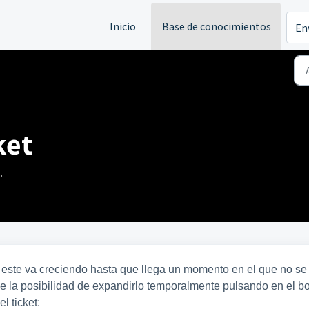
Inicio
Base de conocimientos
En
ket
.
 este va creciendo hasta que llega un momento en el que no se
ene la posibilidad de expandirlo temporalmente pulsando en el b
l ticket: