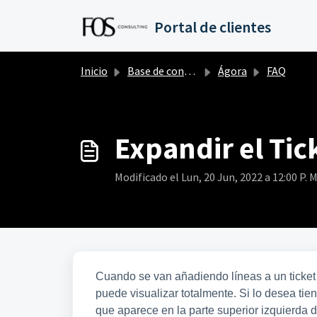
Saltar al contenido principal
Portal de clientes
Inicio
Base de conocimientos
Ágora
FAQ
Expandir el Tic
Modificado el Lun, 20 Jun, 2022 a 12:00 P. M
Cuando se van añadiendo líneas a un ticket
puede visualizar totalmente. Si lo desea ti
que aparece en la parte superior izquierda de